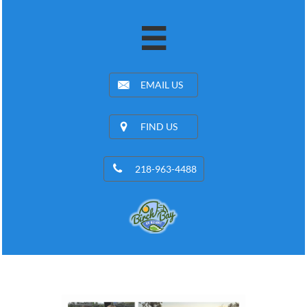


EMAIL US

FIND US

218-963-4488